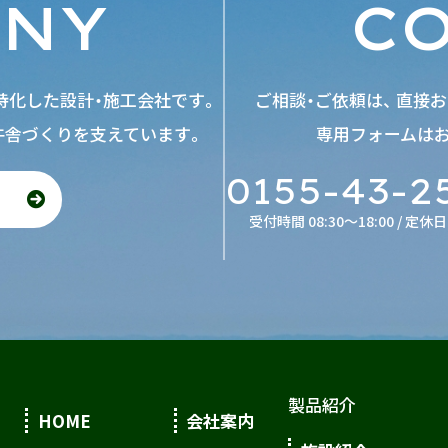
ANY
C
特化した設計・施工会社です。
ご相談・ご依頼は、 直接
牛舎づくりを支えています。
専用フォームは
0155-43-2
受付時間 08:30～18:00 / 定休
製品紹介
HOME
会社案内