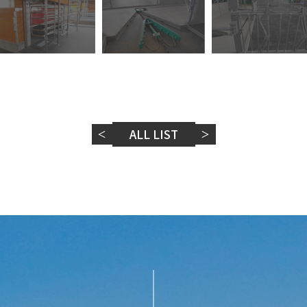
ALL LIST
＜
＞